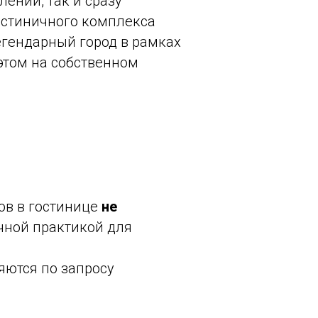
лении, так и сразу
остиничного комплекса
егендарный город в рамках
этом на собственном
ров в гостинице
не
чной практикой для
яются по запросу