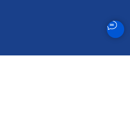
ское ш., 71,
нская, МЦК Измайлово
03
23
23