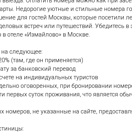
 и выезда. Оплатить номера можно как при засе
арты. Недорогие уютные и стильные номера г
ение для гостей Москвы, которые посетили л
деловых встреч или путешествий. Убедитесь в 
 в отеле «Измайлово» в Москве.
на следующее:
0% (там, где он применяется)
лату за банковский перевод
асчете на индивидуальных туристов
отдельно оговоренных, при бронировании номе
ти первых суток проживания, что является обы
х номеров, не указанные на сайте, предоставл
стиницы: