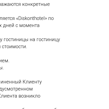
тражаются конкретные
ется «Diskonthotel» по
х дней с момента
у гостиницы на гостиницу
 стоимости.
ием.
ы.
ичиненный Клиенту
едусмотренном
Клиента возникло