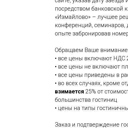
сайте, указав дату заезда
посредством банковской к
«Измайлово» – лучшее реш
конференций, семинаров, 
опыте забронировав номер
Обращаем Ваше внимание 
• все цены включают НДС 2
• все цены не включают п
• все цены приведены в р
• во всех случаях, кроме 
взимается
25% от стоимос
большинства гостиниц
• цены на типы гостиничны
Заказ и подтверждение го