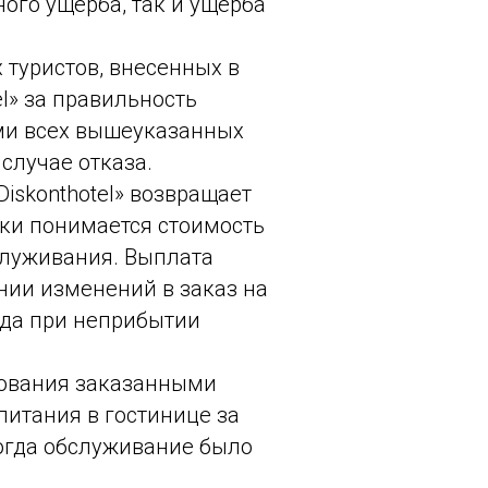
ного ущерба, так и ущерба
 туристов, внесенных в
l» за правильность
ми всех вышеуказанных
случае отказа.
iskonthotel» возвращает
йки понимается стоимость
бслуживания. Выплата
нии изменений в заказ на
зда при неприбытии
зования заказанными
питания в гостинице за
когда обслуживание было