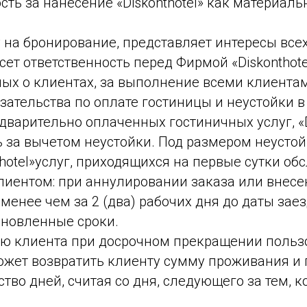
сть за нанесение «Diskonthotel» как материаль
 на бронирование, представляет интересы всех
сет ответственность перед Фирмой «Diskonthote
ых о клиентах, за выполнение всеми клиента
зательства по оплате гостиницы и неустойки в 
дварительно оплаченных гостиничных услуг, «D
 за вычетом неустойки. Под размером неусто
thotel»услуг, приходящихся на первые сутки о
лиентом: при аннулировании заказа или внесе
менее чем за 2 (два) рабочих дня до даты зае
ановленные сроки.
ю клиента при досрочном прекращении поль
 может возвратить клиенту сумму проживания и 
тво дней, считая со дня, следующего за тем, 